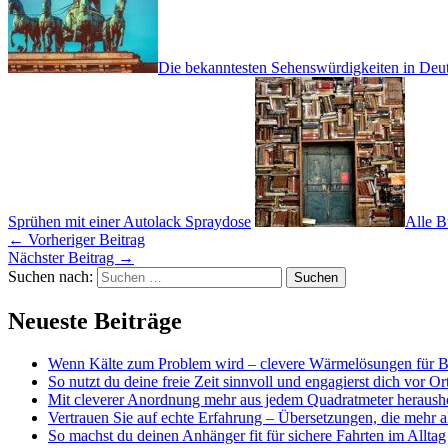
Die bekanntesten Sehenswürdigkeiten in Deu
Sprühen mit einer Autolack Spraydose
Alle B
←
Vorheriger Beitrag
Nächster Beitrag
→
Suchen nach:
Neueste Beiträge
Wenn Kälte zum Problem wird – clevere Wärmelösungen für Ba
So nutzt du deine freie Zeit sinnvoll und engagierst dich vor Or
Mit cleverer Anordnung mehr aus jedem Quadratmeter heraushol
Vertrauen Sie auf echte Erfahrung – Übersetzungen, die mehr a
So machst du deinen Anhänger fit für sichere Fahrten im Alltag