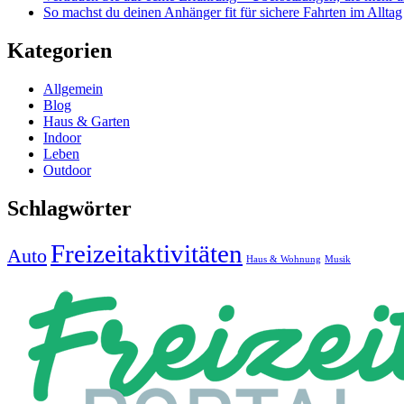
So machst du deinen Anhänger fit für sichere Fahrten im Alltag
Kategorien
Allgemein
Blog
Haus & Garten
Indoor
Leben
Outdoor
Schlagwörter
Freizeitaktivitäten
Auto
Haus & Wohnung
Musik